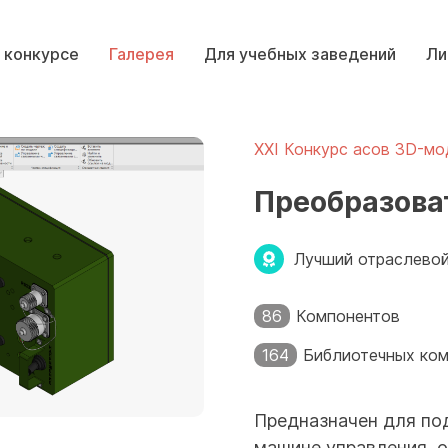
 конкурсе
Галерея
Для учебных заведений
Ли
XXI Конкурс асов 3D-мо
Преобразова
Лучший отраслевой
86
Компонентов
164
Библиотечных ко
Предназначен для по
машине управления, 