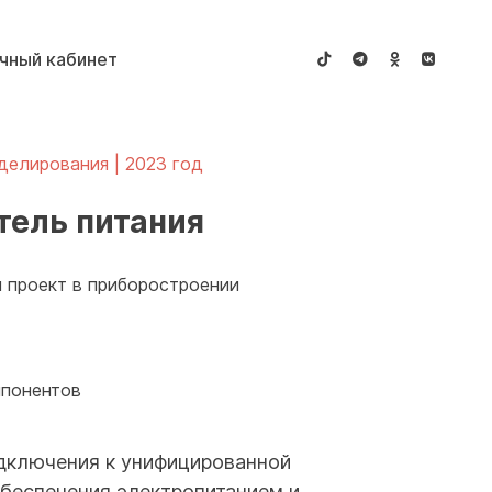
чный кабинет
делирования | 2023 год
тель питания
 проект в приборостроении
мпонентов
дключения к унифицированной
обеспечения электропитанием и