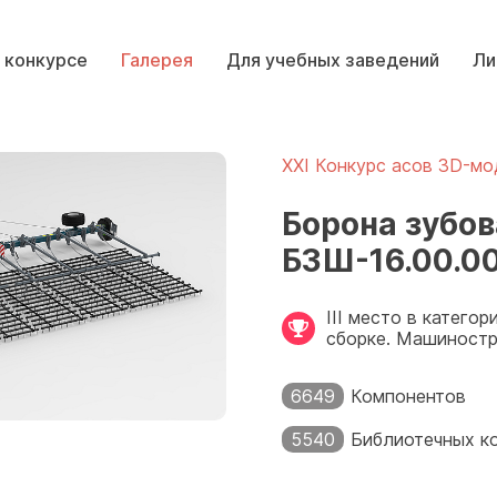
 конкурсе
Галерея
Для учебных заведений
Ли
XXI Конкурс асов 3D-мо
Борона зубов
БЗШ-16.00.0
III место в катего
сборке. Машиност
6649
Компонентов
5540
Библиотечных к