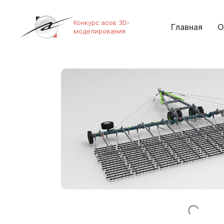
Конкурс асов 3D-
Главная
О
моделирования