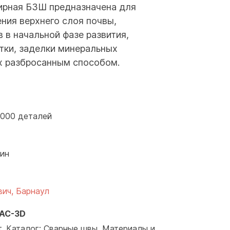
ирная БЗШ предназначена для
ния верхнего слоя почвы,
 в начальной фазе развития,
тки, заделки минеральных
х разбросанным способом.
000 деталей
нин
ич, Барнаул
АС-3D
, Каталог: Сварные швы, Материалы и