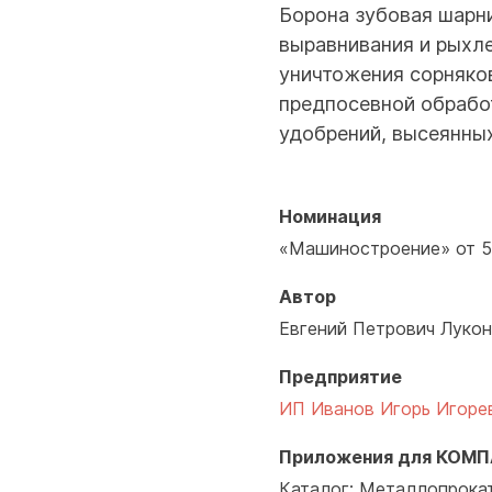
Борона зубовая шарн
выравнивания и рыхле
уничтожения сорняков
предпосевной обрабо
удобрений, высеянны
Номинация
«Машиностроение» от 5
Автор
Евгений Петрович Луко
Предприятие
ИП Иванов Игорь Игорев
Приложения для КОМП
Каталог: Металлопрокат