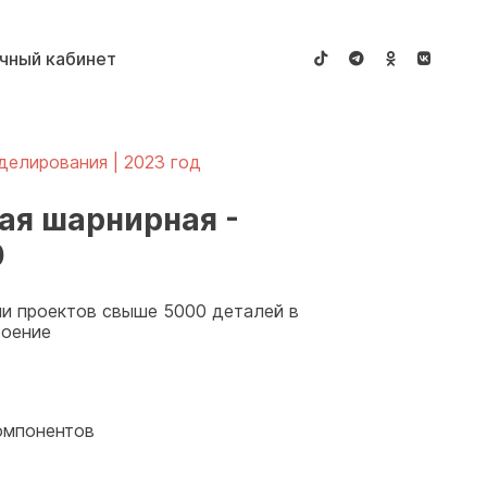
чный кабинет
делирования | 2023 год
ая шарнирная -
0
рии проектов свыше 5000 деталей в
роение
омпонентов