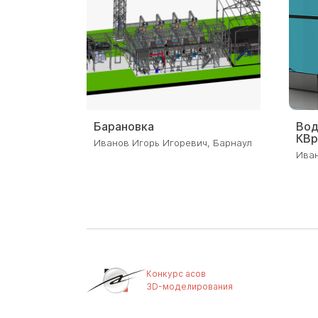
2021
2022
Барановка
Вод
КВр
Иванов Игорь Игоревич, Барнаул
Иван
Конкурс асов
3D-моделирования